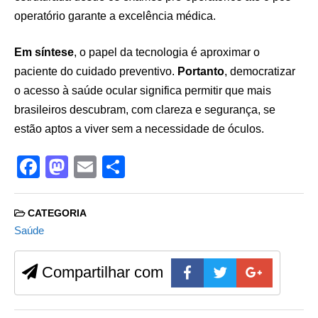
operatório garante a excelência médica.
Em síntese
, o papel da tecnologia é aproximar o
paciente do cuidado preventivo.
Portanto
, democratizar
o acesso à saúde ocular significa permitir que mais
brasileiros descubram, com clareza e segurança, se
estão aptos a viver sem a necessidade de óculos.
F
M
E
S
a
a
m
h
c
st
ail
ar
CATEGORIA
e
o
e
Saúde
b
d
Compartilhar com
o
o
o
n