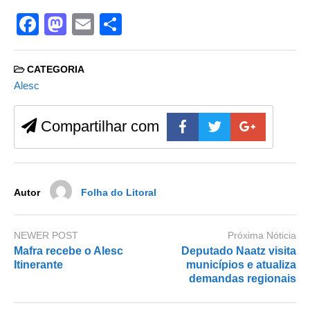
F
M
E
S
a
a
m
h
c
st
ail
ar
CATEGORIA
e
o
e
Alesc
b
d
Compartilhar com
o
o
o
n
k
Autor
Folha do Litoral
NEWER POST
Próxima Nóticia
Mafra recebe o Alesc
Deputado Naatz visita
Itinerante
municípios e atualiza
demandas regionais