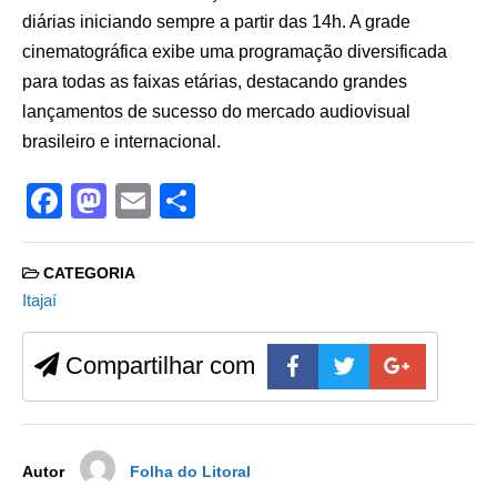
diárias iniciando sempre a partir das 14h. A grade
cinematográfica exibe uma programação diversificada
para todas as faixas etárias, destacando grandes
lançamentos de sucesso do mercado audiovisual
brasileiro e internacional.
F
M
E
S
a
a
m
h
c
st
ail
ar
CATEGORIA
e
o
e
Itajaí
b
d
Compartilhar com
o
o
o
n
k
Autor
Folha do Litoral