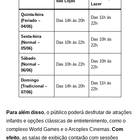
das Lojas
Lazer
Quinta-feira
Das 11h às
(Feriado –
Das 14h às 20h
22h
04/06)
Sexta-feira
Das 10h às
(Normal –
Das 10h às 22h
22h
05/06)
Sábado
Das 10h às
(Normal –
Das 10h às 22h
22h
06/06)
Domingo
Das 11h às
(Tradicional –
Das 14h às 20h
22h
07/06)
Para além disso
, o público poderá desfrutar de atrações
infantis e opções clássicas de entretenimento, como o
complexo World Games e o Arcoplex Cinemas.
Com
efeito
, as salas de exibição contarão com sessões