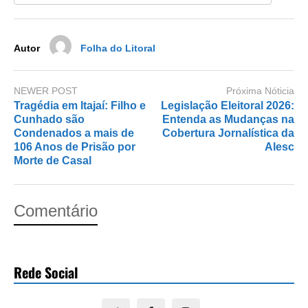
o
n
k
Autor
Folha do Litoral
NEWER POST
Próxima Nóticia
Tragédia em Itajaí: Filho e
Legislação Eleitoral 2026:
Cunhado são
Entenda as Mudanças na
Condenados a mais de
Cobertura Jornalística da
106 Anos de Prisão por
Alesc
Morte de Casal
Comentário
Rede Social