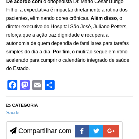
De acordo com
o ortopedista Dr. Mário César Búrigo
Filho, a expectativa é impactar diretamente a rotina dos
pacientes, eliminando dores crônicas.
Além disso
, o
diretor executivo do Hospital São José, Juliano Petters,
reforça que a ação traz dignidade e recupera a
autonomia de quem dependia de familiares para tarefas
simples do dia a dia.
Por fim
, o mutirão segue em ritmo
acelerado para cumprir o calendário integrado de saúde
do Estado.
F
M
E
S
a
a
m
h
c
st
ail
ar
CATEGORIA
e
o
e
Saúde
b
d
Compartilhar com
o
o