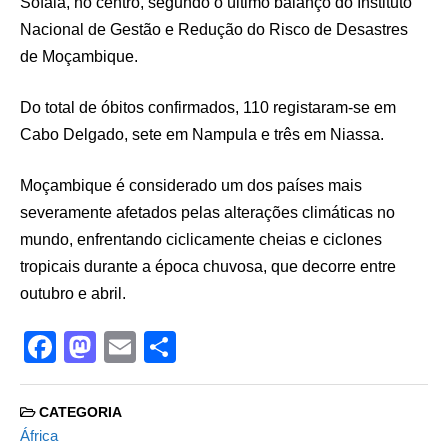
Sofala, no centro, segundo o último balanço do Instituto
Nacional de Gestão e Redução do Risco de Desastres
de Moçambique.
Do total de óbitos confirmados, 110 registaram-se em
Cabo Delgado, sete em Nampula e três em Niassa.
Moçambique é considerado um dos países mais
severamente afetados pelas alterações climáticas no
mundo, enfrentando ciclicamente cheias e ciclones
tropicais durante a época chuvosa, que decorre entre
outubro e abril.
F
M
E
S
a
a
m
h
c
st
ail
ar
CATEGORIA
e
o
e
África