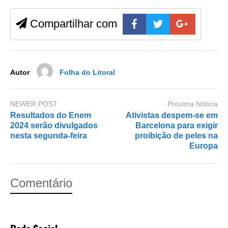
b
d
Compartilhar com
o
o
o
n
k
Autor
Folha do Litoral
NEWER POST
Próxima Nóticia
Resultados do Enem
Ativistas despem-se em
2024 serão divulgados
Barcelona para exigir
nesta segunda-feira
proibição de peles na
Europa
Comentário