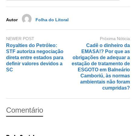
o
n
k
Autor
Folha do Litoral
NEWER POST
Próxima Nóticia
Royalties do Petróleo:
Cadê o dinheiro da
STF autoriza negociação
EMASA!? Por que as
direta entre estados para
obrigações de adequar a
definir valores devidos a
estação de tratamento de
SC
ESGOTO em Balneário
Camboriú, às normas
ambientais não foram
cumpridas?
Comentário