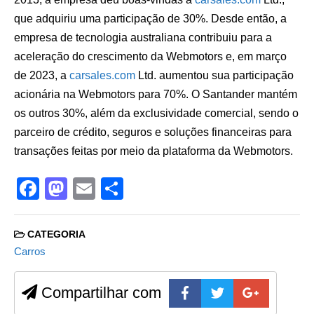
que adquiriu uma participação de 30%. Desde então, a
empresa de tecnologia australiana contribuiu para a
aceleração do crescimento da Webmotors e, em março
de 2023, a
carsales.com
Ltd. aumentou sua participação
acionária na Webmotors para 70%. O Santander mantém
os outros 30%, além da exclusividade comercial, sendo o
parceiro de crédito, seguros e soluções financeiras para
transações feitas por meio da plataforma da Webmotors.
F
M
E
S
a
a
m
h
c
st
ail
ar
CATEGORIA
e
o
e
Carros
b
d
Compartilhar com
o
o