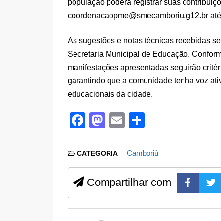
população poderá registrar suas contribuiç
coordenacaopme@smecamboriu.g12.br
até
As sugestões e notas técnicas recebidas se
Secretaria Municipal de Educação. Conforme
manifestações apresentadas seguirão crité
garantindo que a comunidade tenha voz ati
educacionais da cidade.
F
M
E
S
a
a
m
h
c
st
ail
ar
Camboriú
CATEGORIA
e
o
e
b
d
Compartilhar com
o
o
o
n