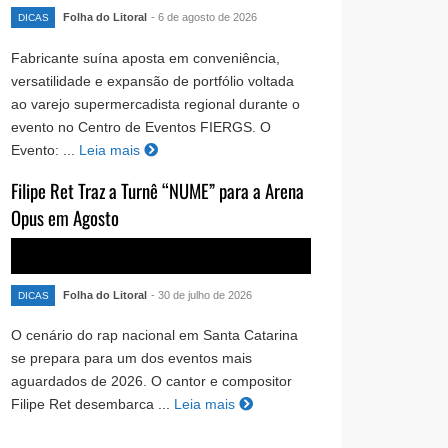
Folha do Litoral
- 6 de agosto de 2026
DICAS
Fabricante suína aposta em conveniência,
versatilidade e expansão de portfólio voltada
ao varejo supermercadista regional durante o
evento no Centro de Eventos FIERGS. O
Evento: ...
Leia mais
Filipe Ret Traz a Turnê “NUME” para a Arena
Opus em Agosto
Folha do Litoral
- 30 de julho de 2026
DICAS
O cenário do rap nacional em Santa Catarina
se prepara para um dos eventos mais
aguardados de 2026. O cantor e compositor
Filipe Ret desembarca ...
Leia mais