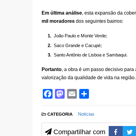
Em última análise
, esta expansão da cobe
mil moradores
dos seguintes bairros:
João Paulo e Monte Verde;
Saco Grande e Cacupé;
Santo Antônio de Lisboa e Sambaqui.
Portanto
, a obra é um passo decisivo para
valorização da qualidade de vida na região.
F
M
E
S
a
a
m
h
c
st
ail
ar
Notícias
CATEGORIA
e
o
e
b
d
Compartilhar com