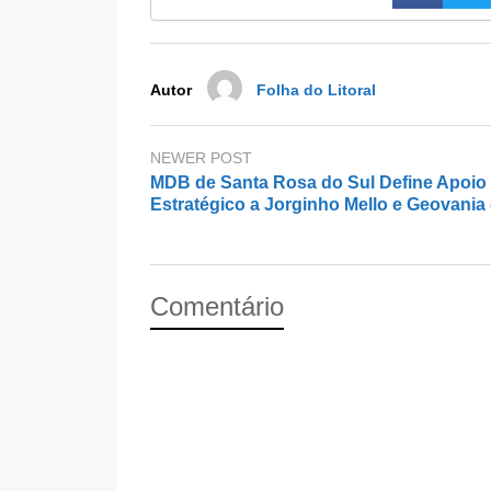
o
o
o
n
k
Autor
Folha do Litoral
NEWER POST
MDB de Santa Rosa do Sul Define Apoio
Estratégico a Jorginho Mello e Geovania
Comentário