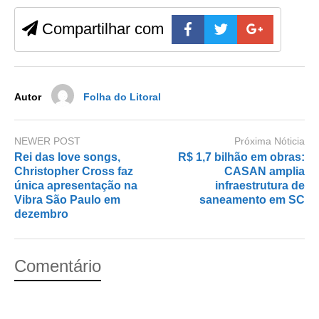
b
d
Compartilhar com
o
o
o
n
k
Autor
Folha do Litoral
NEWER POST
Próxima Nóticia
Rei das love songs,
R$ 1,7 bilhão em obras:
Christopher Cross faz
CASAN amplia
única apresentação na
infraestrutura de
Vibra São Paulo em
saneamento em SC
dezembro
Comentário