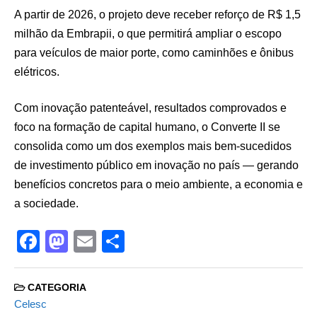
A partir de 2026, o projeto deve receber reforço de R$ 1,5
milhão da Embrapii, o que permitirá ampliar o escopo
para veículos de maior porte, como caminhões e ônibus
elétricos.
Com inovação patenteável, resultados comprovados e
foco na formação de capital humano, o Converte II se
consolida como um dos exemplos mais bem-sucedidos
de investimento público em inovação no país — gerando
benefícios concretos para o meio ambiente, a economia e
a sociedade.
F
M
E
S
a
a
m
h
c
st
ail
ar
CATEGORIA
e
o
e
Celesc