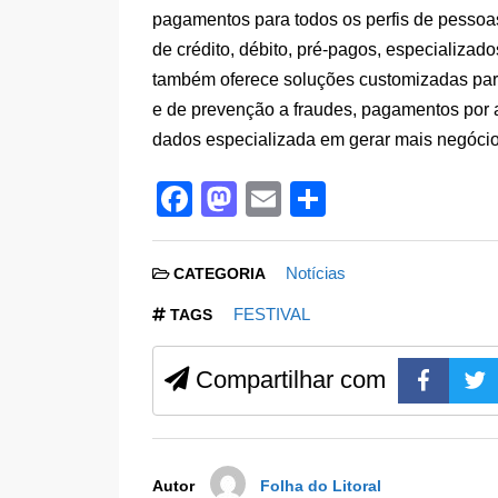
pagamentos para todos os perfis de pessoas
de crédito, débito, pré-pagos, especializad
também oferece soluções customizadas para
e de prevenção a fraudes, pagamentos por
dados especializada em gerar mais negócio
F
M
E
S
a
a
m
h
c
st
ail
ar
Notícias
CATEGORIA
e
o
e
FESTIVAL
TAGS
b
d
o
o
Compartilhar com
o
n
k
Autor
Folha do Litoral