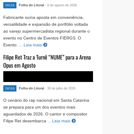
Folha do Litoral
- 6 de agosto de 2026
DICAS
Fabricante suína aposta em conveniência,
versatilidade e expansão de portfólio voltada
ao varejo supermercadista regional durante o
evento no Centro de Eventos FIERGS. O
Evento: ...
Leia mais
Filipe Ret Traz a Turnê “NUME” para a Arena
Opus em Agosto
Folha do Litoral
- 30 de julho de 2026
DICAS
O cenário do rap nacional em Santa Catarina
se prepara para um dos eventos mais
aguardados de 2026. O cantor e compositor
Filipe Ret desembarca ...
Leia mais