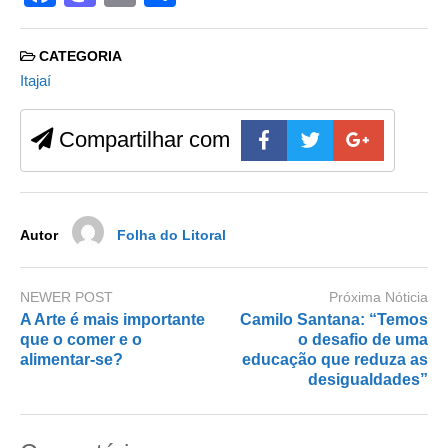
a
a
m
h
c
st
ail
ar
CATEGORIA
e
o
e
Itajaí
b
d
Compartilhar com
o
o
o
n
k
Autor
Folha do Litoral
NEWER POST
Próxima Nóticia
A Arte é mais importante
Camilo Santana: “Temos
que o comer e o
o desafio de uma
alimentar-se?
educação que reduza as
desigualdades”