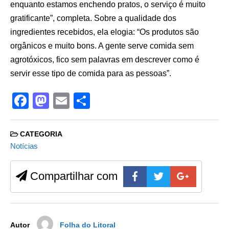
enquanto estamos enchendo pratos, o serviço é muito
gratificante”, completa. Sobre a qualidade dos
ingredientes recebidos, ela elogia: “Os produtos são
orgânicos e muito bons. A gente serve comida sem
agrotóxicos, fico sem palavras em descrever como é
servir esse tipo de comida para as pessoas”.
F
M
E
S
a
a
m
h
c
st
ail
ar
CATEGORIA
e
o
e
Notícias
b
d
Compartilhar com
o
o
o
n
k
Autor
Folha do Litoral