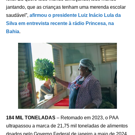
jantando, que as crianças tenham uma merenda escolar
saudável”,
afirmou o presidente Luiz Inácio Lula da
Silva em entrevista recente à rádio Princesa, na
Bahia
.
184 MIL TONELADAS
– Retomado em 2023, o PAA
ultrapassou a marca de 21,75 mil toneladas de alimentos
doados pelo Governo Federal de janeiro a maio de 2024,