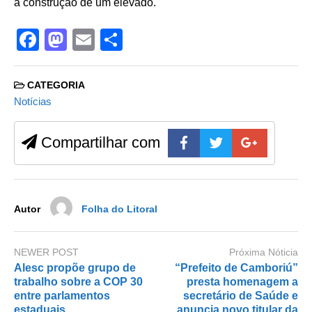
a construção de um elevado.
F
M
E
S
a
a
m
h
c
st
ail
ar
CATEGORIA
e
o
e
Notícias
b
d
Compartilhar com
o
o
o
n
k
Autor
Folha do Litoral
NEWER POST
Próxima Nóticia
Alesc propõe grupo de
“Prefeito de Camboriú”
trabalho sobre a COP 30
presta homenagem a
entre parlamentos
secretário de Saúde e
estaduais
anuncia novo titular da