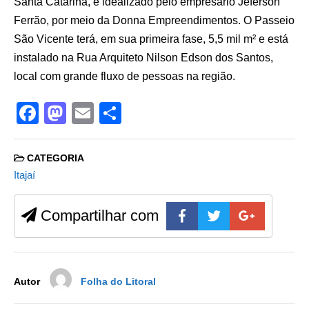
Santa Catarina, é idealizado pelo empresário Jeferson
Ferrão, por meio da Donna Empreendimentos. O Passeio
São Vicente terá, em sua primeira fase, 5,5 mil m² e está
instalado na Rua Arquiteto Nilson Edson dos Santos,
local com grande fluxo de pessoas na região.
F
M
E
S
a
a
m
h
c
st
ail
ar
CATEGORIA
e
o
e
Itajaí
b
d
Compartilhar com
o
o
o
n
k
Autor
Folha do Litoral