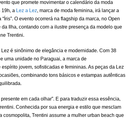
evento que promete movimentar o calendário da moda
s 19h, a
Lez a Lez
, marca de moda feminina, irá lançar a
“Íris”. O evento ocorrerá na flagship da marca, no Open
e da Ilha, contando com a ilustre presença da modelo que
ne Trentini.
a Lez é sinônimo de elegância e modernidade. Com 38
s e uma unidade no Paraguai, a marca de
espírito jovem, sofisticadas e femininas. As peças da Lez
 ocasiões, combinando tons básicos e estampas autênticas
uilibrada.
a presente em cada olhar”. E para traduzir essa essência,
entini. Conhecida por sua energia e estilo que mesclam
da cosmopolita, Trentini assume a mulher urban beach que