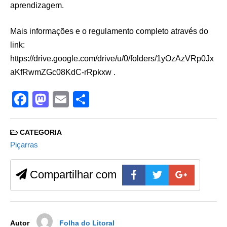
aprendizagem.
Mais informações e o regulamento completo através do
link:
https://drive.google.com/drive/u/0/folders/1yOzAzVRp0Jx
aKfRwmZGc08KdC-rRpkxw .
F
M
E
S
a
a
m
h
c
st
ail
ar
CATEGORIA
e
o
e
Piçarras
b
d
Compartilhar com
o
o
o
n
k
Autor
Folha do Litoral