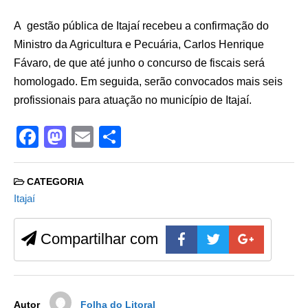
A gestão pública de Itajaí recebeu a confirmação do
Ministro da Agricultura e Pecuária, Carlos Henrique
Fávaro, de que até junho o concurso de fiscais será
homologado. Em seguida, serão convocados mais seis
profissionais para atuação no município de Itajaí.
F
M
E
S
a
a
m
h
c
st
ail
ar
CATEGORIA
e
o
e
Itajaí
b
d
Compartilhar com
o
o
o
n
k
Autor
Folha do Litoral