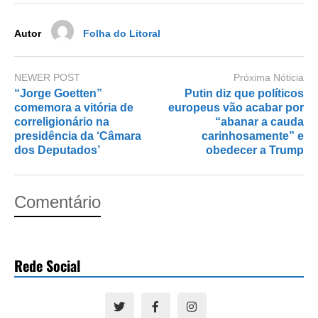
k
Autor
Folha do Litoral
NEWER POST
Próxima Nóticia
“Jorge Goetten”
Putin diz que políticos
comemora a vitória de
europeus vão acabar por
correligionário na
“abanar a cauda
presidência da ‘Câmara
carinhosamente” e
dos Deputados’
obedecer a Trump
Comentário
Rede Social