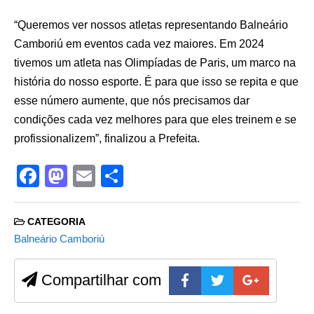
“Queremos ver nossos atletas representando Balneário
Camboriú em eventos cada vez maiores. Em 2024
tivemos um atleta nas Olimpíadas de Paris, um marco na
história do nosso esporte. É para que isso se repita e que
esse número aumente, que nós precisamos dar
condições cada vez melhores para que eles treinem e se
profissionalizem”, finalizou a Prefeita.
F
M
E
S
a
a
m
h
c
st
ail
ar
CATEGORIA
e
o
e
Balneário Camboriú
b
d
Compartilhar com
o
o
o
n