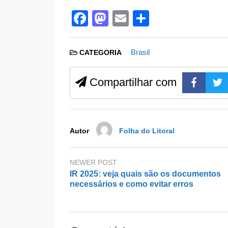
F
M
E
S
a
a
m
h
c
st
ail
ar
Brasil
CATEGORIA
e
o
e
b
d
Compartilhar com
o
o
o
n
k
Autor
Folha do Litoral
NEWER POST
IR 2025: veja quais são os documentos
necessários e como evitar erros