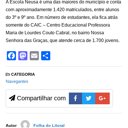
A Escola Neusa é uma das maiores do município e conta
com aproximadamente 1.420 matriculados, entre alunos
do 3º e 9º ano. Em número de estudantes, ela fica atrás
somente do CAIC – Centro Educacional Professora
Maria de Lourdes Couto Cabral, no bairro Nossa
Senhora das Graças, que atende cerca de 1.700 jovens.
F
M
E
S
a
a
m
h
c
st
ail
ar
CATEGORIA
e
o
e
Navegantes
b
d
Compartilhar com
o
o
o
n
k
Autor
Folha do Litoral