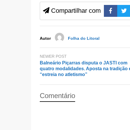
e
o
e
b
d
Compartilhar com
o
o
o
n
k
Autor
Folha do Litoral
NEWER POST
Balneário Piçarras disputa o JASTI com
quatro modalidades. Aposta na tradição 
“estreia no atletismo”
Comentário