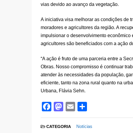
vias devido ao avanço da vegetação.
A iniciativa visa melhorar as condições de 
moradores e agricultores da região. A recu
impulsionar o desenvolvimento econômico e
agricultores são beneficiados com a ação d
“A ação é fruto de uma parceria entre a Sec
Obras. Nosso compromisso é continuar traba
atender às necessidades da população, gar
eficiente, tanto na zona rural quanto na ur
Urbana, Flávia Sehn.
F
M
E
S
a
a
m
h
c
st
ail
ar
Notícias
CATEGORIA