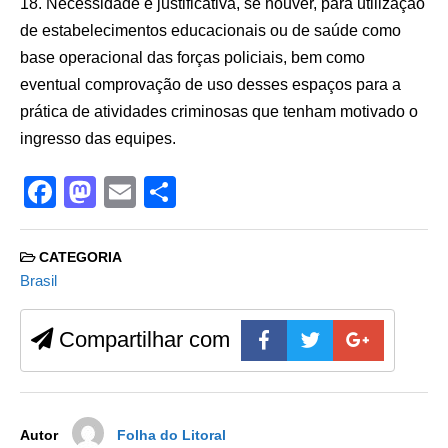
18. Necessidade e justificativa, se houver, para utilização
de estabelecimentos educacionais ou de saúde como
base operacional das forças policiais, bem como
eventual comprovação de uso desses espaços para a
prática de atividades criminosas que tenham motivado o
ingresso das equipes.
F
M
E
S
a
a
m
h
c
st
ail
ar
CATEGORIA
e
o
e
Brasil
b
d
Compartilhar com
o
o
o
n
k
Autor
Folha do Litoral