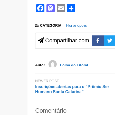
F
M
E
S
a
a
m
h
c
st
ail
ar
Florianópolis
CATEGORIA
e
o
e
b
d
Compartilhar com
o
o
o
n
k
Autor
Folha do Litoral
NEWER POST
Inscrições abertas para o “Prêmio Ser
Humano Santa Catarina”
Comentário