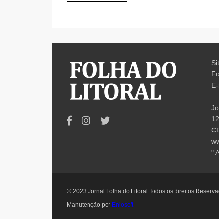
Si
Fo
E-
Jo
12
CE
ww
" 
© 2023 Jornal Folha do Litoral.Todos os direitos Reserv
Manutenção por
Eniosoft