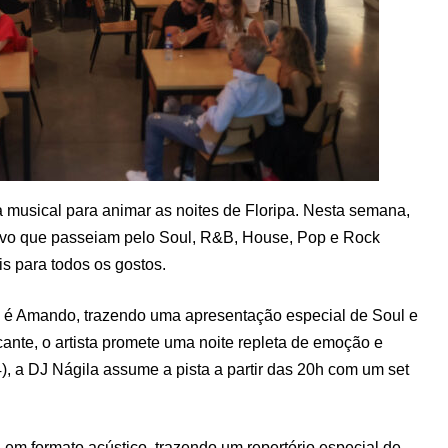
 musical para animar as noites de Floripa. Nesta semana,
vivo que passeiam pelo Soul, R&B, House, Pop e Rock
is para todos os gostos.
co é Amando, trazendo uma apresentação especial de Soul e
te, o artista promete uma noite repleta de emoção e
4), a DJ Nágila assume a pista a partir das 20h com um set
 em formato acústico, trazendo um repertório especial de