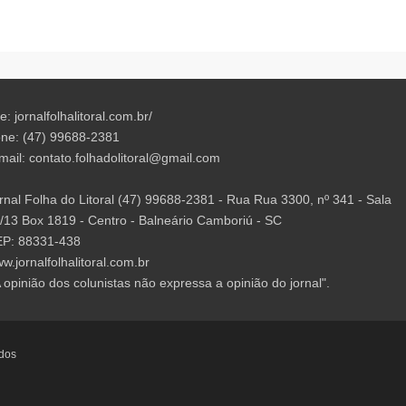
te: jornalfolhalitoral.com.br/
ne: (47) 99688-2381
mail:
contato.folhadolitoral@gmail.com
rnal Folha do Litoral (47) 99688-2381 - Rua Rua 3300, nº 341 - Sala
/13 Box 1819 - Centro - Balneário Camboriú - SC
P: 88331-438
w.jornalfolhalitoral.com.br
A opinião dos colunistas não expressa a opinião do jornal".
ados