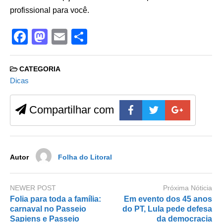
profissional para você.
F
M
E
S
a
a
m
h
c
st
ail
ar
CATEGORIA
e
o
e
Dicas
b
d
Compartilhar com
o
o
o
n
k
Autor
Folha do Litoral
NEWER POST
Próxima Nóticia
Folia para toda a família:
Em evento dos 45 anos
carnaval no Passeio
do PT, Lula pede defesa
Sapiens e Passeio
da democracia