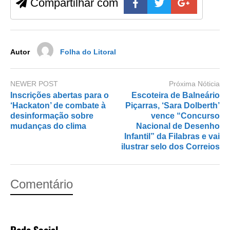
Compartilhar com
o
o
o
n
k
Autor
Folha do Litoral
NEWER POST
Próxima Nóticia
Inscrições abertas para o
Escoteira de Balneário
‘Hackaton’ de combate à
Piçarras, ‘Sara Dolberth’
desinformação sobre
vence “Concurso
mudanças do clima
Nacional de Desenho
Infantil” da Filabras e vai
ilustrar selo dos Correios
Comentário
Rede Social