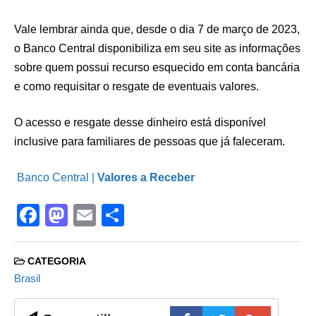
Vale lembrar ainda que, desde o dia 7 de março de 2023,
o Banco Central disponibiliza em seu site as informações
sobre quem possui recurso esquecido em conta bancária
e como requisitar o resgate de eventuais valores.
O acesso e resgate desse dinheiro está disponível
inclusive para familiares de pessoas que já faleceram.
Banco Central |
Valores a Receber
F
M
E
S
a
a
m
h
c
st
ail
ar
CATEGORIA
e
o
e
Brasil
b
d