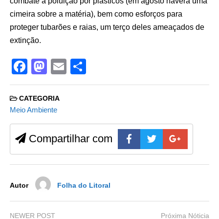
combate à poluição por plásticos (em agosto haverá uma
cimeira sobre a matéria), bem como esforços para
proteger tubarões e raias, um terço deles ameaçados de
extinção.
F
M
E
S
a
a
m
h
c
st
ail
ar
CATEGORIA
e
o
e
Meio Ambiente
b
d
Compartilhar com
o
o
o
n
k
Autor
Folha do Litoral
NEWER POST
Próxima Nóticia