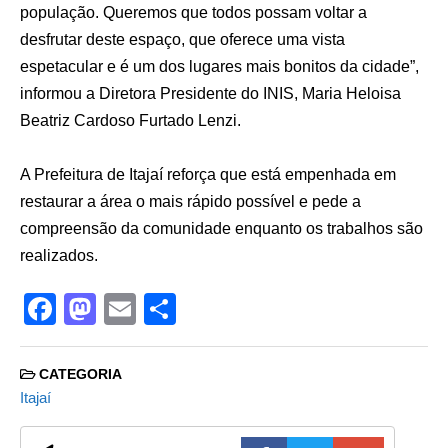
população. Queremos que todos possam voltar a
desfrutar deste espaço, que oferece uma vista
espetacular e é um dos lugares mais bonitos da cidade”,
informou a Diretora Presidente do INIS, Maria Heloisa
Beatriz Cardoso Furtado Lenzi.
A Prefeitura de Itajaí reforça que está empenhada em
restaurar a área o mais rápido possível e pede a
compreensão da comunidade enquanto os trabalhos são
realizados.
F
M
E
S
a
a
m
h
c
st
ail
ar
CATEGORIA
e
o
e
Itajaí
b
d