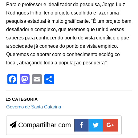
Para o professor e idealizador da pesquisa, Jorge Luiz
Rodrigues Filho, ter o projeto escolhido e fazer uma
pesquisa estadual é muito gratificante. “É um projeto bem
desafiador e complexo, que teremos que unir diversos
saberes para conhecer do ponto de vista científico o que
a sociedade já conhece do ponto de vista empírico.
Queremos colaborar com o conhecimento ecológico
local, abraçando toda a população pesqueira’’.
F
M
E
S
a
a
m
h
c
st
ail
ar
CATEGORIA
e
o
e
Governo de Santa Catarina
b
d
Compartilhar com
o
o