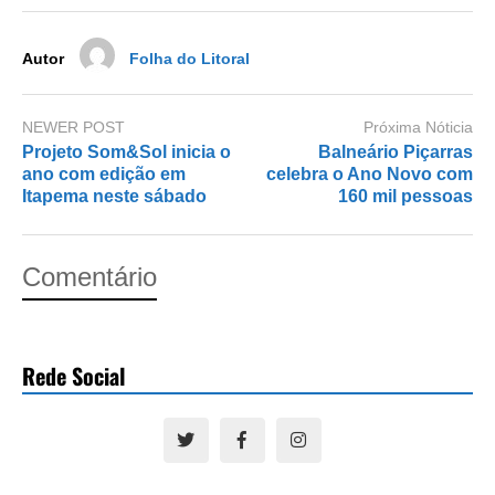
o
n
k
Autor
Folha do Litoral
NEWER POST
Próxima Nóticia
Projeto Som&Sol inicia o
Balneário Piçarras
ano com edição em
celebra o Ano Novo com
Itapema neste sábado
160 mil pessoas
Comentário
Rede Social