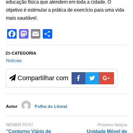
educação física que atendem em toda a cidade. O
objetivo é estimular a prática de exercício para uma vida
mais saudável.
F
M
E
S
a
a
m
h
c
st
ail
ar
CATEGORIA
e
o
e
Notícias
b
d
Compartilhar com
o
o
o
n
k
Autor
Folha do Litoral
NEWER POST
Próxima Nóticia
“Contorno Viário de
Unidade Móvel de