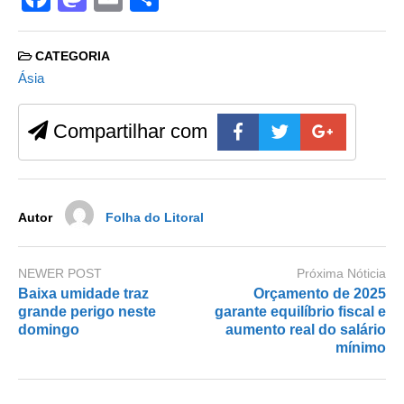
a
a
m
h
c
st
ail
ar
CATEGORIA
e
o
e
Ásia
b
d
Compartilhar com
o
o
o
n
k
Autor
Folha do Litoral
NEWER POST
Próxima Nóticia
Baixa umidade traz
Orçamento de 2025
grande perigo neste
garante equilíbrio fiscal e
domingo
aumento real do salário
mínimo