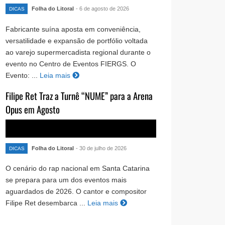
Folha do Litoral
- 6 de agosto de 2026
DICAS
Fabricante suína aposta em conveniência,
versatilidade e expansão de portfólio voltada
ao varejo supermercadista regional durante o
evento no Centro de Eventos FIERGS. O
Evento: ...
Leia mais
Filipe Ret Traz a Turnê “NUME” para a Arena
Opus em Agosto
Folha do Litoral
- 30 de julho de 2026
DICAS
O cenário do rap nacional em Santa Catarina
se prepara para um dos eventos mais
aguardados de 2026. O cantor e compositor
Filipe Ret desembarca ...
Leia mais