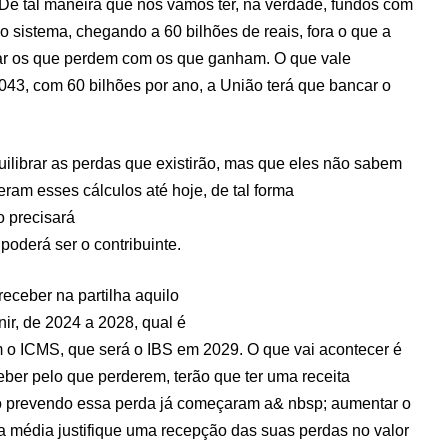
e tal maneira que nós vamos ter, na verdade, fundos com
 o sistema, chegando a 60 bilhões de reais, fora o que a
brar os que perdem com os que ganham. O que vale
2043, com 60 bilhões por ano, a União terá que bancar o
uilibrar as perdas que existirão, mas que eles não sabem
ram esses cálculos até hoje, de tal forma
 precisará
poderá ser o contribuinte.
eceber na partilha aquilo
nir, de 2024 a 2028, qual é
om o ICMS, que será o IBS em 2029. O que vai acontecer é
eber pelo que perderem, terão que ter uma receita
ão prevendo essa perda já começaram a& nbsp; aumentar o
a média justifique uma recepção das suas perdas no valor