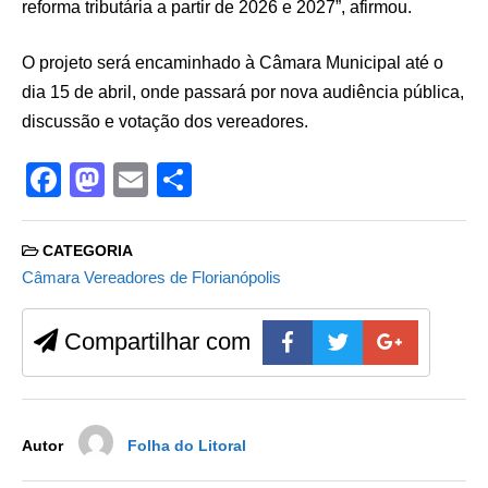
reforma tributária a partir de 2026 e 2027”, afirmou.
O projeto será encaminhado à Câmara Municipal até o
dia 15 de abril, onde passará por nova audiência pública,
discussão e votação dos vereadores.
F
M
E
S
a
a
m
h
c
st
ail
ar
CATEGORIA
e
o
e
Câmara Vereadores de Florianópolis
b
d
Compartilhar com
o
o
o
n
k
Autor
Folha do Litoral