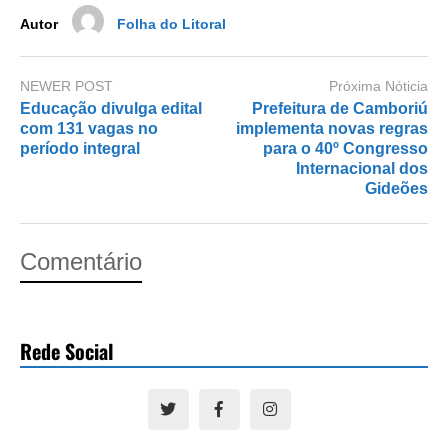
k
Autor
Folha do Litoral
NEWER POST
Próxima Nóticia
Educação divulga edital
Prefeitura de Camboriú
com 131 vagas no
implementa novas regras
período integral
para o 40º Congresso
Internacional dos
Gideões
Comentário
Rede Social