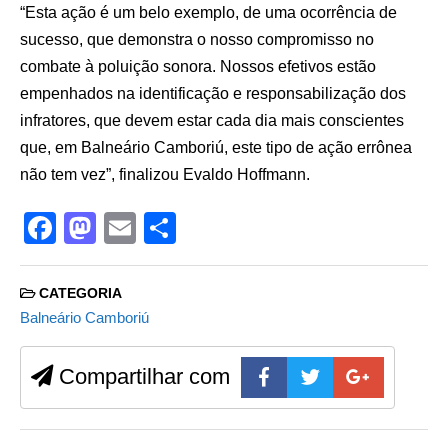
“Esta ação é um belo exemplo, de uma ocorrência de
sucesso, que demonstra o nosso compromisso no
combate à poluição sonora. Nossos efetivos estão
empenhados na identificação e responsabilização dos
infratores, que devem estar cada dia mais conscientes
que, em Balneário Camboriú, este tipo de ação errônea
não tem vez”, finalizou Evaldo Hoffmann.
F
M
E
S
a
a
m
h
c
st
ail
ar
CATEGORIA
e
o
e
Balneário Camboriú
b
d
Compartilhar com
o
o
o
n