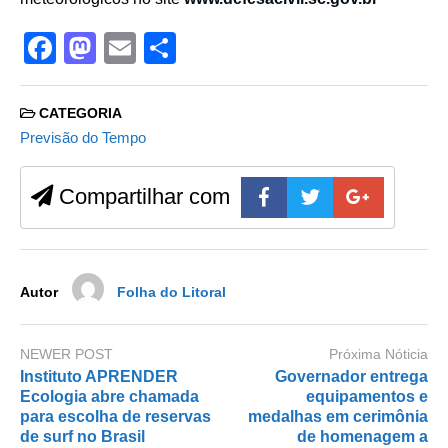
F
M
E
S
a
a
m
h
c
st
ail
ar
CATEGORIA
e
o
e
Previsão do Tempo
b
d
Compartilhar com
o
o
o
n
k
Autor
Folha do Litoral
NEWER POST
Próxima Nóticia
Instituto APRENDER
Governador entrega
Ecologia abre chamada
equipamentos e
para escolha de reservas
medalhas em cerimônia
de surf no Brasil
de homenagem a