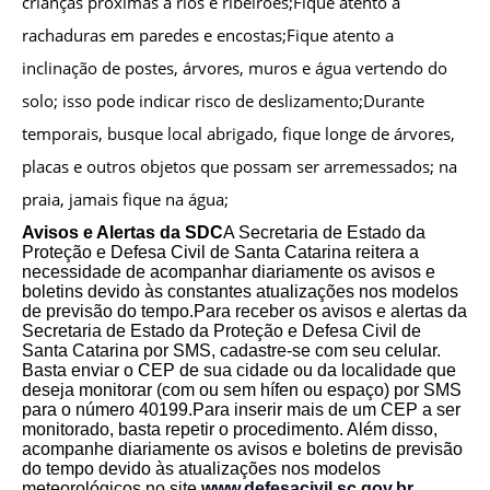
crianças próximas a rios e ribeirões;Fique atento à
rachaduras em paredes e encostas;Fique atento a
inclinação de postes, árvores, muros e água vertendo do
solo; isso pode indicar risco de deslizamento;Durante
temporais, busque local abrigado, fique longe de árvores,
placas e outros objetos que possam ser arremessados; na
praia, jamais fique na água;
Avisos e Alertas da SDC
A Secretaria de Estado da
Proteção e Defesa Civil de Santa Catarina reitera a
necessidade de acompanhar diariamente os avisos e
boletins devido às constantes atualizações nos modelos
de previsão do tempo.Para receber os avisos e alertas da
Secretaria de Estado da Proteção e Defesa Civil de
Santa Catarina por SMS, cadastre-se com seu celular.
Basta enviar o CEP de sua cidade ou da localidade que
deseja monitorar (com ou sem hífen ou espaço) por SMS
para o número 40199.Para inserir mais de um CEP a ser
monitorado, basta repetir o procedimento. Além disso,
acompanhe diariamente os avisos e boletins de previsão
do tempo devido às atualizações nos modelos
meteorológicos no site
www.defesacivil.sc.gov.br