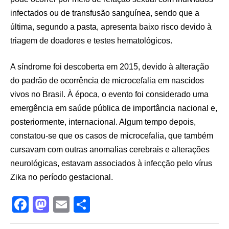
infectados ou de transfusão sanguínea, sendo que a
última, segundo a pasta, apresenta baixo risco devido à
triagem de doadores e testes hematológicos.
A síndrome foi descoberta em 2015, devido à alteração
do padrão de ocorrência de microcefalia em nascidos
vivos no Brasil. À época, o evento foi considerado uma
emergência em saúde pública de importância nacional e,
posteriormente, internacional. Algum tempo depois,
constatou-se que os casos de microcefalia, que também
cursavam com outras anomalias cerebrais e alterações
neurológicas, estavam associados à infecção pelo vírus
Zika no período gestacional.
F
M
E
S
a
a
m
h