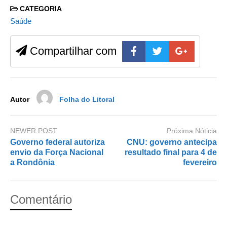
c
st
ail
ar
CATEGORIA
e
o
e
Saúde
b
d
Compartilhar com
o
o
o
n
k
Autor
Folha do Litoral
NEWER POST
Próxima Nóticia
Governo federal autoriza
CNU: governo antecipa
envio da Força Nacional
resultado final para 4 de
a Rondônia
fevereiro
Comentário