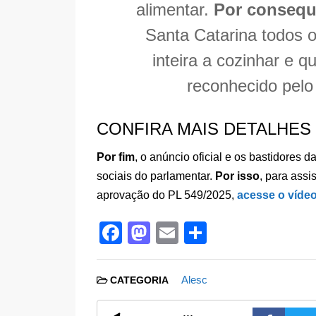
alimentar.
Por consequ
Santa Catarina todos o
inteira a cozinhar e q
reconhecido pelo
CONFIRA MAIS DETALHES
Por fim
, o anúncio oficial e os bastidores
sociais do parlamentar.
Por isso
, para ass
aprovação do PL 549/2025,
acesse o vídeo
F
M
E
S
a
a
m
h
c
st
ail
ar
Alesc
CATEGORIA
e
o
e