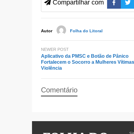
b
d
Compartilhar com
o
o
o
n
k
Autor
Folha do Litoral
NEWER POST
Aplicativo da PMSC e Botão de Pânico
Fortalecem o Socorro a Mulheres Vítima
Violência
Comentário
Si