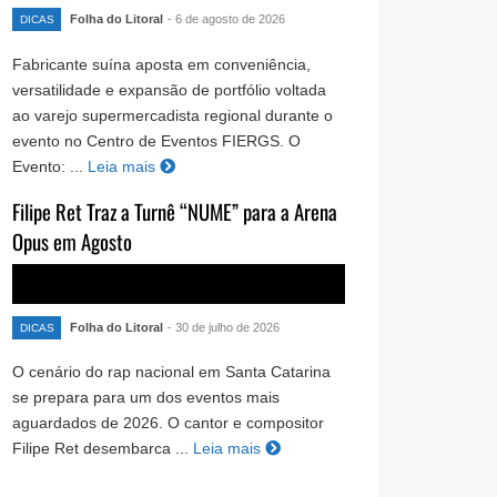
Folha do Litoral
- 6 de agosto de 2026
DICAS
Fabricante suína aposta em conveniência,
versatilidade e expansão de portfólio voltada
ao varejo supermercadista regional durante o
evento no Centro de Eventos FIERGS. O
Evento: ...
Leia mais
Filipe Ret Traz a Turnê “NUME” para a Arena
Opus em Agosto
Folha do Litoral
- 30 de julho de 2026
DICAS
O cenário do rap nacional em Santa Catarina
se prepara para um dos eventos mais
aguardados de 2026. O cantor e compositor
Filipe Ret desembarca ...
Leia mais