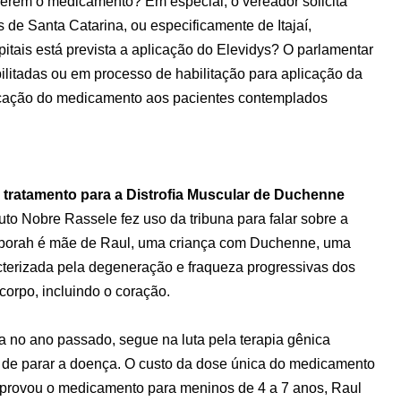
erem o medicamento? Em especial, o vereador solicita
 de Santa Catarina, ou especificamente de Itajaí,
tais está prevista a aplicação do Elevidys? O parlamentar
litadas ou em processo de habilitação para aplicação da
licação do medicamento aos pacientes contemplados
or tratamento para a Distrofia Muscular de Duchenne
to Nobre Rassele fez uso da tribuna para falar sobre a
eborah é mãe de Raul, uma criança com Duchenne, uma
cterizada pela degeneração e fraqueza progressivas dos
orpo, incluindo o coração.
ra no ano passado, segue na luta pela terapia gênica
 de parar a doença. O custo da dose única do medicamento
aprovou o medicamento para meninos de 4 a 7 anos, Raul