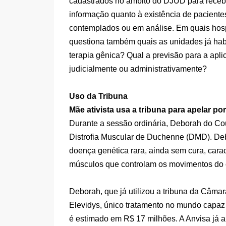
cadastrados no âmbito do DJUD para receb
informação quanto à existência de pacientes
contemplados ou em análise. Em quais hospi
questiona também quais as unidades já habi
terapia gênica? Qual a previsão para a ap
judicialmente ou administrativamente?
Uso da Tribuna
Mãe ativista usa a tribuna para apelar p
Durante a sessão ordinária, Deborah do Cou
Distrofia Muscular de Duchenne (DMD). D
doença genética rara, ainda sem cura, cara
músculos que controlam os movimentos do c
Deborah, que já utilizou a tribuna da Câma
Elevidys, único tratamento no mundo capaz
é estimado em R$ 17 milhões. A Anvisa já 