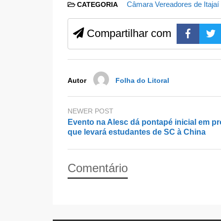
c
st
ail
ar
Câmara Vereadores de Itajaí
CATEGORIA
e
o
e
b
d
Compartilhar com
o
o
o
n
k
Autor
Folha do Litoral
NEWER POST
Evento na Alesc dá pontapé inicial em pr
que levará estudantes de SC à China
Comentário