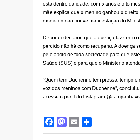
está dentro da idade, com 5 anos e oito me
mãe explica que o menino ganhou o direito 
momento não houve manifestação do Minist
Deborah declarou que a doença faz com o q
perdido não há como recuperar. A doença 
pelo apoio de toda sociedade para que este
Saúde (SUS) e para que o Ministério atenda 
“Quem tem Duchenne tem pressa, tempo é m
voz dos meninos com Duchenne”, concluiu.
acesse o perfil do Instagram @campanhaviv
F
M
E
S
a
a
m
h