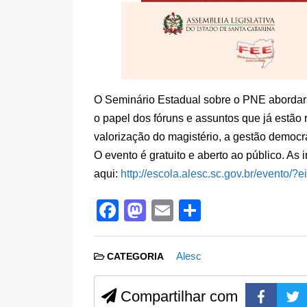
O Seminário Estadual sobre o PNE abordar
o papel dos fóruns e assuntos que já estão
valorização do magistério, a gestão democ
O evento é gratuito e aberto ao público. As 
aqui:
http://escola.alesc.sc.gov.br/evento/?
F
M
E
S
a
a
m
h
c
st
ail
ar
Alesc
CATEGORIA
e
o
e
b
d
Compartilhar com