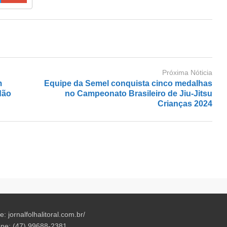
Próxima Nóticia
m
Equipe da Semel conquista cinco medalhas
dão
no Campeonato Brasileiro de Jiu-Jitsu
Crianças 2024
te: jornalfolhalitoral.com.br/
ne: (47) 99688-2381