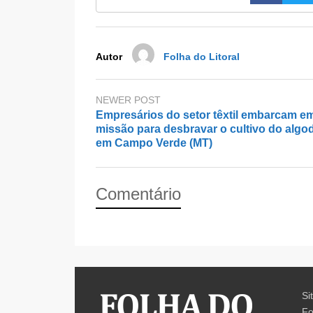
o
o
o
n
k
Autor
Folha do Litoral
NEWER POST
Empresários do setor têxtil embarcam e
missão para desbravar o cultivo do algo
em Campo Verde (MT)
Comentário
Si
Fo