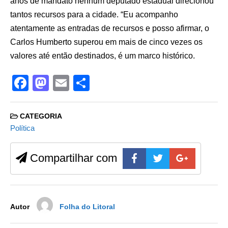
anos de mandato nenhum deputado estadual direcionou
tantos recursos para a cidade. “Eu acompanho
atentamente as entradas de recursos e posso afirmar, o
Carlos Humberto superou em mais de cinco vezes os
valores até então destinados, é um marco histórico.
F
M
E
S
a
a
m
h
c
st
ail
ar
CATEGORIA
e
o
e
Política
b
d
Compartilhar com
o
o
o
n
k
Autor
Folha do Litoral