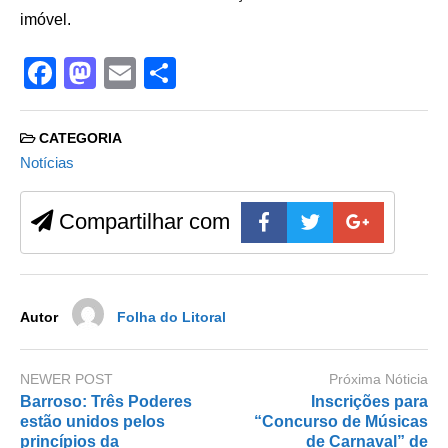
imóvel.
F
M
E
S
a
a
m
h
c
st
ail
ar
CATEGORIA
e
o
e
Notícias
b
d
Compartilhar com
o
o
o
n
k
Autor
Folha do Litoral
NEWER POST
Próxima Nóticia
Barroso: Três Poderes
Inscrições para
estão unidos pelos
“Concurso de Músicas
princípios da
de Carnaval” de