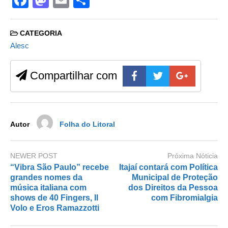
F
M
E
S
a
a
m
h
c
st
ail
ar
CATEGORIA
e
o
e
Alesc
b
d
Compartilhar com
o
o
o
n
k
Autor
Folha do Litoral
NEWER POST
Próxima Nóticia
“Vibra São Paulo” recebe
Itajaí contará com Política
grandes nomes da
Municipal de Proteção
música italiana com
dos Direitos da Pessoa
shows de 40 Fingers, Il
com Fibromialgia
Volo e Eros Ramazzotti