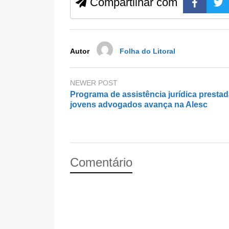
b
d
Compartilhar com
o
o
o
n
k
Autor
Folha do Litoral
NEWER POST
Programa de assistência jurídica prestad
jovens advogados avança na Alesc
Comentário