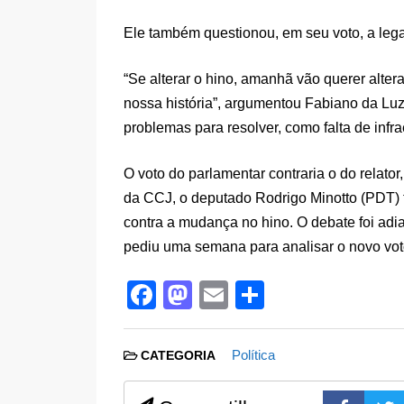
Ele também questionou, em seu voto, a lega
“Se alterar o hino, amanhã vão querer alte
nossa história”, argumentou Fabiano da Lu
problemas para resolver, como falta de infr
O voto do parlamentar contraria o do relato
da CCJ, o deputado Rodrigo Minotto (PDT)
contra a mudança no hino. O debate foi ad
pediu uma semana para analisar o novo vot
F
M
E
S
a
a
m
h
c
st
ail
ar
Política
CATEGORIA
e
o
e