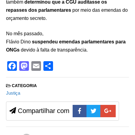
também
determinou que a CGU auditasse os
repasses dos parlamentares
por meio das emendas do
orçamento secreto.
No mês passado,
Flávio Dino
suspendeu emendas parlamentares para
ONGs
devido à falta de transparência.
F
M
E
S
a
a
m
h
c
st
ail
ar
CATEGORIA
e
o
e
Justiça
b
d
Compartilhar com
o
o
o
n
k