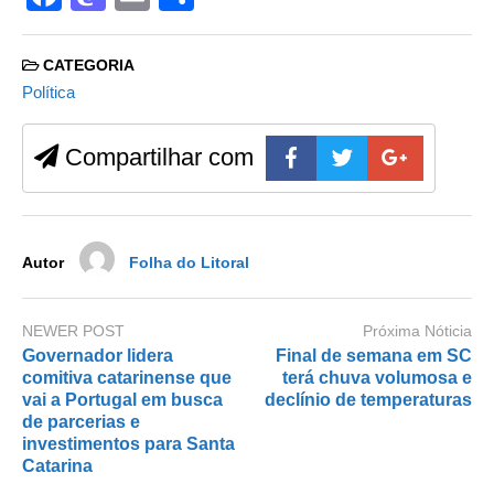
a
a
m
h
c
st
ail
ar
CATEGORIA
e
o
e
Política
b
d
Compartilhar com
o
o
o
n
k
Autor
Folha do Litoral
NEWER POST
Próxima Nóticia
Governador lidera
Final de semana em SC
comitiva catarinense que
terá chuva volumosa e
vai a Portugal em busca
declínio de temperaturas
de parcerias e
investimentos para Santa
Catarina