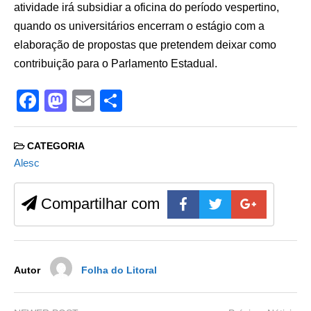
atividade irá subsidiar a oficina do período vespertino,
quando os universitários encerram o estágio com a
elaboração de propostas que pretendem deixar como
contribuição para o Parlamento Estadual.
F
M
E
S
a
a
m
h
c
st
ail
ar
CATEGORIA
e
o
e
Alesc
b
d
Compartilhar com
o
o
o
n
k
Autor
Folha do Litoral