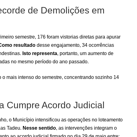
ecorde de Demolições em
rimeiro semestre, 176 foram vistorias diretas para apurar
Como resultado
desse engajamento, 34 ocorrências
ndestinas.
Isto representa
, portanto, um aumento de
tadas no mesmo período do ano passado.
o o mais intenso do semestre, concentrando sozinho 14
za Cumpre Acordo Judicial
nho, o Município intensificou as operações no loteamento
udas Tadeu.
Nesse sentido
, as intervenções integram o
o ao acordo judicial firmado no dia 29 de maio entre: