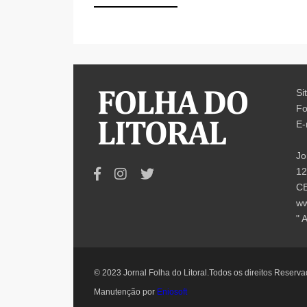
Si
Fo
E-
Jo
12
CE
ww
" 
© 2023 Jornal Folha do Litoral.Todos os direitos Reserv
Manutenção por
Eniosoft