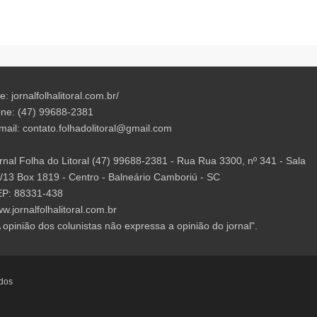
te: jornalfolhalitoral.com.br/
ne: (47) 99688-2381
mail:
contato.folhadolitoral@gmail.com
rnal Folha do Litoral (47) 99688-2381 - Rua Rua 3300, nº 341 - Sala
/13 Box 1819 - Centro - Balneário Camboriú - SC
P: 88331-438
w.jornalfolhalitoral.com.br
A opinião dos colunistas não expressa a opinião do jornal".
ados