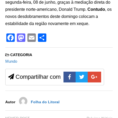
segunda-feira, 08 de junho, graças à mediação direta do
presidente norte-americano, Donald Trump.
Contudo
, os
novos desdobramentos deste domingo colocam a
estabilidade da região novamente em xeque.
F
M
E
S
a
a
m
h
c
st
ail
ar
CATEGORIA
e
o
e
Mundo
b
d
Compartilhar com
o
o
o
n
k
Autor
Folha do Litoral