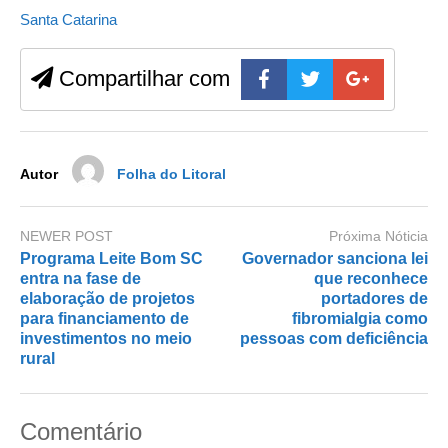
e
o
e
Santa Catarina
b
d
Compartilhar com
o
o
o
n
k
Autor
Folha do Litoral
NEWER POST
Próxima Nóticia
Programa Leite Bom SC
Governador sanciona lei
entra na fase de
que reconhece
elaboração de projetos
portadores de
para financiamento de
fibromialgia como
investimentos no meio
pessoas com deficiência
rural
Comentário