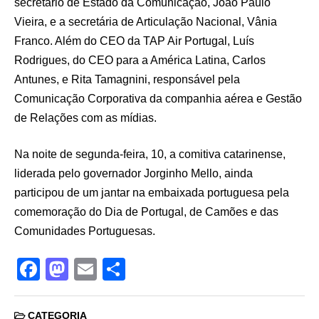
secretário de Estado da Comunicação, João Paulo
Vieira, e a secretária de Articulação Nacional, Vânia
Franco. Além do CEO da TAP Air Portugal, Luís
Rodrigues, do CEO para a América Latina, Carlos
Antunes, e Rita Tamagnini, responsável pela
Comunicação Corporativa da companhia aérea e Gestão
de Relações com as mídias.
Na noite de segunda-feira, 10, a comitiva catarinense,
liderada pelo governador Jorginho Mello, ainda
participou de um jantar na embaixada portuguesa pela
comemoração do Dia de Portugal, de Camões e das
Comunidades Portuguesas.
F
M
E
S
a
a
m
h
c
st
ail
ar
CATEGORIA