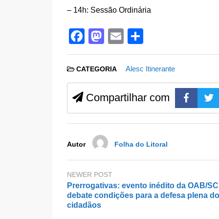
– 14h: Sessão Ordinária
F
M
E
S
a
a
m
h
c
st
ail
ar
Alesc Itinerante
CATEGORIA
e
o
e
b
d
Compartilhar com
o
o
o
n
k
Autor
Folha do Litoral
NEWER POST
Prerrogativas: evento inédito da OAB/SC
debate condições para a defesa plena d
cidadãos