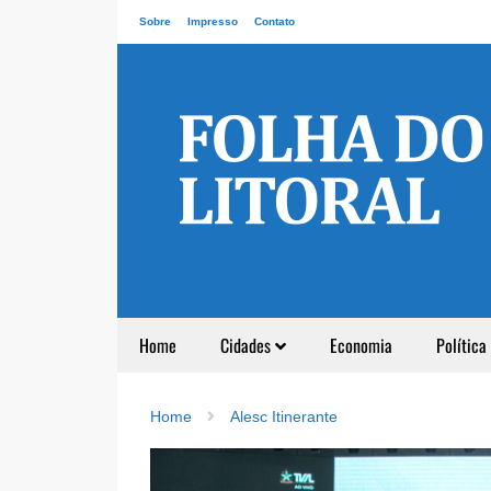
Sobre
Impresso
Contato
Home
Cidades
Economia
Política
Home
Alesc Itinerante