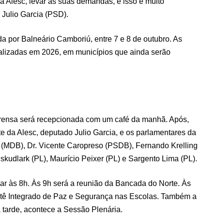
 Alesc, levar as suas demandas, e isso é muito
o Julio Garcia (PSD).
nda por Balneário Camboriú, entre 7 e 8 de outubro. As
ealizadas em 2026, em municípios que ainda serão
mprensa será recepcionada com um café da manhã. Após,
e da Alesc, deputado Julio Garcia, e os parlamentares da
i (MDB), Dr. Vicente Caropreso (PSDB), Fernando Krelling
kudlark (PL), Maurício Peixer (PL) e Sargento Lima (PL).
ciar às 8h. Às 9h será a reunião da Bancada do Norte. Às
itê Integrado de Paz e Segurança nas Escolas. Também a
à tarde, acontece a Sessão Plenária.