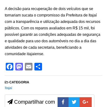
A decisão para recuperação de dois veículos que se
tornariam sucata o compromisso da Prefeitura de Itajaí
com a transparência e utilização adequada dos recursos
públicos. Com os reparos avaliados em R$ 15 mil, foi
possível garantir as condições adequadas de segurança
e qualidade para uso dos automóveis no dia a dia das
atividades de cada secretaria, beneficiando a
comunidade itajaiense.
F
M
E
S
a
a
m
h
c
st
ail
ar
CATEGORIA
e
o
e
Itajaí
b
d
Compartilhar com
o
o